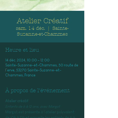
Atelier Créatif
sam. 14 déc.
  |  
Sainte-
Suzanne-et-Chammes
Heure et lieu
14 déc. 2024, 10:00 – 12:00
Sainte-Suzanne-et-Chammes, 50 route de
l’erve, 53270 Sainte-Suzanne-et-
Chammes, France
À propos de l'événement
Atelier créatif
Enfants de 6 à 12 ans, avec Margot
Margot est présente à l'atelier polyvalent 
de 10h à 12h et accueille les enfants de 6 à 