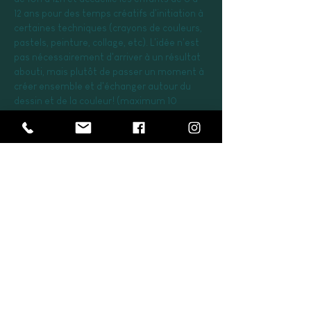
12 ans pour des temps créatifs d'initiation à 
certaines techniques (crayons de couleurs, 
pastels, peinture, collage, etc). L'idée n'est 
pas nécessairement d'arriver à un résultat 
abouti, mais plutôt de passer un moment à 
créer ensemble et d'échanger autour du 
dessin et de la couleur! (maximum 10 
enfants)
Tarif plein 10e ; Tarif réduit 5e
Tarifs matériel inclus.
Réservation et adhésion à l'association 
Frondaisons obligatoires via le site internet 
ou à l’accueil.
Afficher plus
Partager cet événement