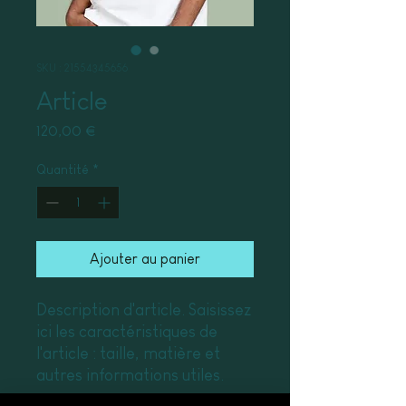
SKU : 21554345656
Article
Prix
120,00 €
Quantité
*
Ajouter au panier
Description d'article. Saisissez 
ici les caractéristiques de 
l'article : taille, matière et 
autres informations utiles.