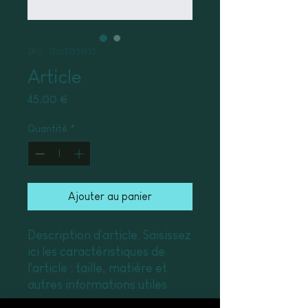
SKU : 126351351935
Article
Prix
45,00 €
Quantité
*
Ajouter au panier
Description d'article. Saisissez 
ici les caractéristiques de 
l'article : taille, matière et 
autres informations utiles.